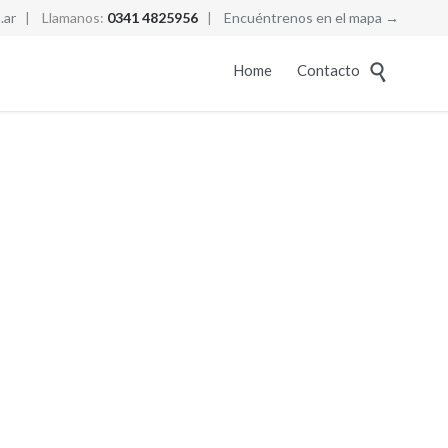
.ar
| Llamanos:
0341 4825956
|
Encuéntrenos en el mapa →
Skip
Home
Contacto

to
content